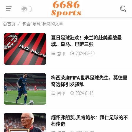
包含"足球"标签的文章
首页
夏日足球狂欢！米兰将赴美迎战曼
城、皇马、巴萨三强
2024-03-20
意甲
梅西荣膺FIFA世界足球先生，莫德里
奇选择引发骚乱
2024-01-16
西甲
缅怀弗朗茨-贝肯鲍尔：拜仁足球的不
朽传奇