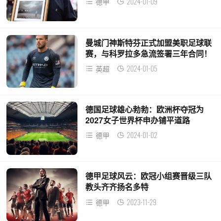
2024-01-09
德甲
曼城门神斯特芬正式加盟美职足球联
赛，与科罗拉多急流签署三年合同！
2024-01-05
英超
德国足球雄心勃勃：欧洲杯夺冠为
2027女子世界杯申办铺平道路
2024-01-02
德甲
德甲足球风云：欧冠小组赛晋级三队
教头齐齐扬名多特
2023-11-29
德甲