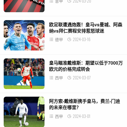
2024-03-20
意甲
欧足联遭遇炮轰！皇马vs曼城、阿森
纳vs拜仁赛程安排惹怒球迷
2024-03-16
德甲
皇马瞄准戴维斯：期望以低于7000万
欧元的价格完成转会
2024-03-07
西甲
阿方索-戴维斯携手皇马，费兰-门迪
的未来在哪里？
2024-03-01
西甲