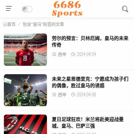
包含"皇马"标签的文章
首页
劳尔的预言：贝林厄姆，皇马的未来
传奇
2024-04-24
西甲
未来之星恩德里克：宁愿成为孩子们
的偶像，胜过皇马的诱惑
2024-04-08
西甲
夏日足球狂欢！米兰将赴美迎战曼
城、皇马、巴萨三强