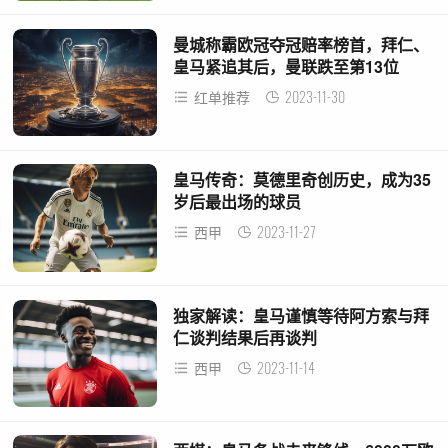
曼城称霸欧冠夺冠赔率榜首，拜仁、
皇马紧追其后，曼联跌至第13位
2023-11-30
红单推荐
皇马传奇：莫德里奇创历史，成为35
岁后最出场的球员
2023-11-27
西甲
独家解读：皇马谨慎等待阿方索与拜
仁谈判结果后再谈判
2023-11-14
西甲