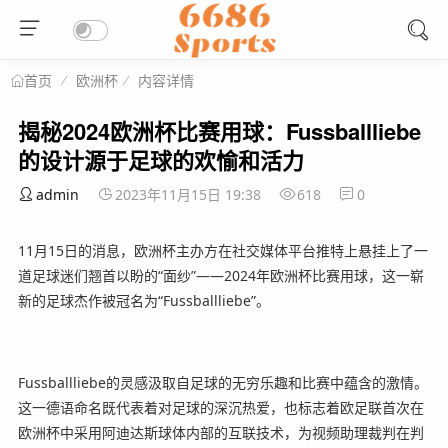
欧洲杯
内容详情
首页
揭秘2024欧洲杯比赛用球：Fussballliebe
的设计源于足球的欢愉和活力
admin
2023年11月15日 19:38
618
0
11月15日的消息，欧洲杯主办方在社交媒体平台推特上悬挂上了一
道足球迷们翘首以盼的“面纱”——2024年欧洲杯比赛用球，这一崭
新的足球杰作被冠名为“Fussballliebe”。
Fussballliebe的灵感汲取自足球的无穷乐趣和比赛中蕴含的激情。
这一德语命名既代表着对足球的深沉热爱，也标志着欧足联首次在
欧洲杯中采用阿迪达斯球体内部的互联技术，为视频助理裁判在判