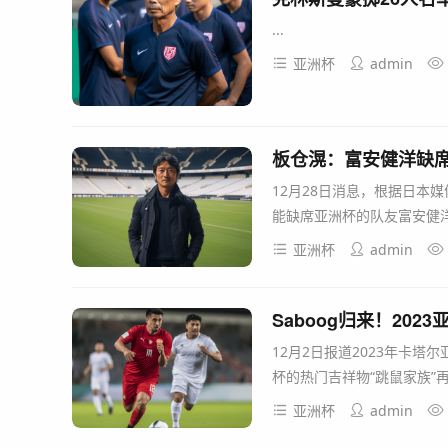
...
亚洲杯
admin
板仓滉：富安健洋缺
12月28日消息，根据日本
能缺席亚洲杯的队友富安健洋
亚洲杯
admin
12月2日报道2023年卡塔尔
杯的热门吉祥物“跳鼠家族”再度
亚洲杯
admin