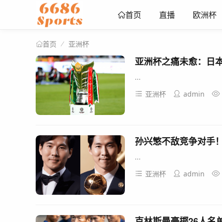
直播
欧洲杯
首页
亚洲杯
首页
亚洲杯之痛未愈：日
...
亚洲杯
admin
孙兴慜不敌竞争对手！
...
亚洲杯
admin
克林斯曼豪掷26人名