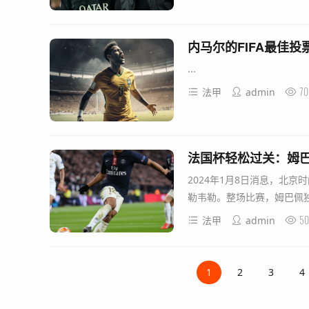
内马尔的FIFA最佳
...
70
法甲
admin
2024年1月8日消息，北京时
勒韦勒。整场比赛，姆巴佩独揽
50
法甲
admin
1
2
3
4