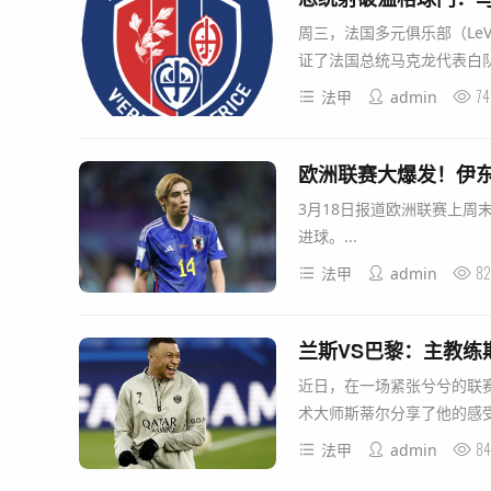
周三，法国多元俱乐部（LeVa
证了法国总统马克龙代表白队
74
法甲
admin
欧洲联赛大爆发！伊
3月18日报道欧洲联赛上
进球。...
82
法甲
admin
兰斯VS巴黎：主教练
近日，在一场紧张兮兮的联
术大师斯蒂尔分享了他的感受
84
法甲
admin