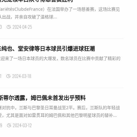
riétésClubdeFrance）在法国举办了一场慈善赛，这场比赛见
出战，并亲自攻破了温格球...
3
2024-04-25
东纯也、堂安律等日本球员引爆进球狂潮
周末迎来了一场日本球员的大爆发，数名球员在比赛中贡献了精彩的
1
2024-03-18
斯蒂尔透露，姆巴佩未首发出乎预料
赛对抗中，兰斯与巴黎圣日耳曼战至2平。赛后，兰斯队的年轻战
，尤其是面对如雷贯耳的姆巴佩和其他巴黎明星球员的替补...
9
2024-03-12