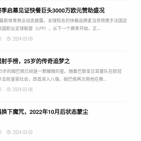
季启幕见证快餐巨头3000万欧元赞助盛况
国的最新体育商业动态披露，全球知名的快餐品牌麦当劳将携手法国足
国职业足球联盟（LFP），从下一个赛季开始，正...
1
2024-03-09
射手榜，25岁的传奇追梦之
25岁的姆巴佩已经是一颗耀眼的星。随着巴黎圣日耳曼队在欧冠
-1击败皇家社会，昂首进入八强，姆巴佩再次用他在赛...
1
2024-03-06
换下魔咒，2022年10月后状态蒙尘
1
2024-03-02