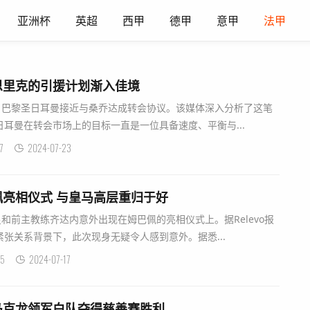
亚洲杯
英超
西甲
德甲
意甲
法甲
恩里克的引援计划渐入佳境
道，巴黎圣日耳曼接近与桑乔达成转会协议。该媒体深入分析了这笔
耳曼在转会市场上的目标一直是一位具备速度、平衡与...
7
2024-07-23
亮相仪式 与皇马高层重归于好
星和前主教练齐达内意外出现在姆巴佩的亮相仪式上。据Relevo报
张关系背景下，此次现身无疑令人感到意外。据悉...
5
2024-07-17
马克龙领军白队夺得慈善赛胜利