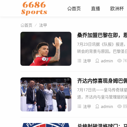
直播
欧洲杯
首页
法甲
首页
桑乔加盟巴黎在即，
7月23日讯据《队报》报
转会的背景与原因。巴黎圣日
74
法甲
admin
齐达内惊喜现身姆巴佩
7月17日讯——皇马传奇球
道，齐达内与皇马管理层的紧
89
法甲
admin
总统射破温格球门：