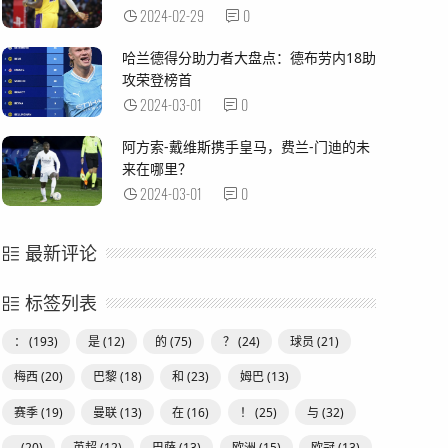
2024-02-29
0
哈兰德得分助力者大盘点：德布劳内18助
攻荣登榜首
2024-03-01
0
阿方索-戴维斯携手皇马，费兰-门迪的未
来在哪里？
2024-03-01
0
最新评论
标签列表
：
(193)
是
(12)
的
(75)
？
(24)
球员
(21)
梅西
(20)
巴黎
(18)
和
(23)
姆巴
(13)
赛季
(19)
曼联
(13)
在
(16)
！
(25)
与
(32)
-
(20)
英超
(12)
巴萨
(13)
欧洲
(15)
欧冠
(13)