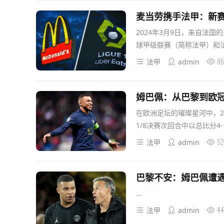
麦当劳携手法甲：新赛
2024年3月9日，来自法
球甲级联赛（简称法甲）和法
86
法甲
admin
姆巴佩：从巴黎到欧冠
在欧洲足坛的璀璨星河中，
1/8决赛次回合中以总比分4
52
法甲
admin
巴黎不安：姆巴佩遭遇
...
44
法甲
admin