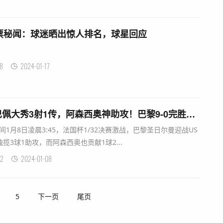
投票秘闻：球迷晒出惊人排名，球星回应
8
2024-01-17
法国杯轻松过关：姆巴佩大秀3射1传，阿森西奥神助攻！巴黎9-0完胜晋级
间1月8日凌晨3:45，法国杯1/32决赛激战，巴黎圣日尔曼迎战US
3球1助攻，而阿森西奥也贡献1球2...
2
2024-01-08
5
下一页
尾页