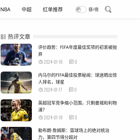
NBA
中超
红单推荐
昼/夜
热评文章
评价趋势：FIFA年度最佳奖项的初衷被抛
弃
2024-01-16
0
内马尔的FIFA最佳投票秘闻：球迷晒出惊
人排名，球星
2024-01-17
0
英超冠军竞争缩小范围，只剩曼城和利物
浦？
2024-01-18
0
勒布朗·詹姆斯：篮球场上的绝对统治
力，第四节得分超对