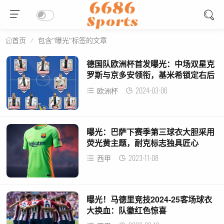
包含"曝光"标签的文章
首页
德国队欧洲杯首发曝光：中场双星克
罗斯与京多安领衔，基米希锁定右后
卫位置
2024-03-06
欧洲杯
曝光：巴萨下赛季第三球衣大胆采用
荧光黄主题，耐克标志独具匠心
2023-11-08
西甲
曝光！马德里竞技2024-25客场球衣
大换血：队徽红色惊喜