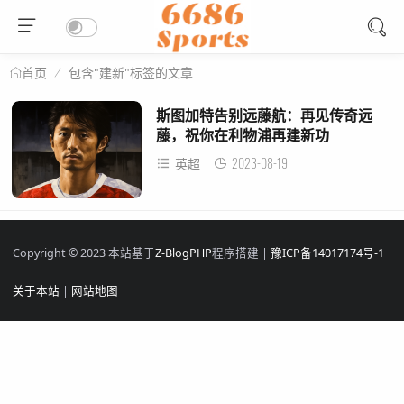
包含"建新"标签的文章
首页
斯图加特告别远藤航：再见传奇远
藤，祝你在利物浦再建新功
2023-08-19
英超
Copyright © 2023 本站基于
Z-BlogPHP
程序搭建 |
豫ICP备14017174号-1
关于本站
|
网站地图