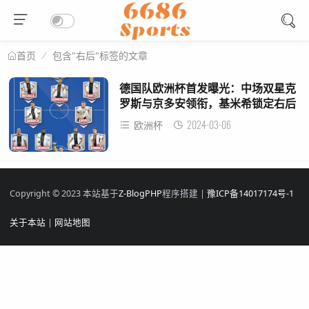
包含"右后"标签的文章
首页
德国队欧洲杯首发曝光：中场双星克
罗斯与京多安领衔，基米希锁定右后
卫位置
2024-03-06
欧洲杯
Copyright © 2023 本站基于
Z-BlogPHP
程序搭建 |
豫ICP备14017174号-1
关于本站
|
网站地图