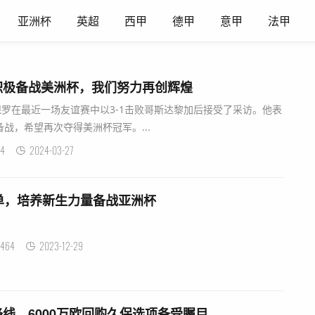
亚洲杯
英超
西甲
德甲
意甲
法甲
积极备战美洲杯，我们努力再创辉煌
保罗在最近一场友谊赛中以3-1击败哥斯达黎加后接受了采访。他表
战，希望再次夺得美洲杯冠军。...
4
2024-03-27
单，培养新生力量备战亚洲杯
464
2023-12-29
线，6000万欧回购久保选项备受瞩目