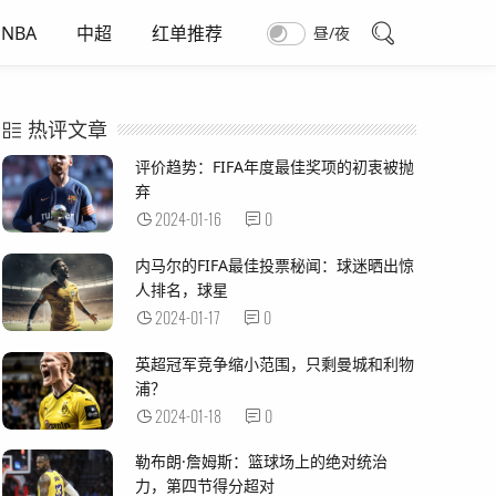
NBA
中超
红单推荐
昼/夜
热评文章
评价趋势：FIFA年度最佳奖项的初衷被抛
弃
2024-01-16
0
内马尔的FIFA最佳投票秘闻：球迷晒出惊
人排名，球星
2024-01-17
0
英超冠军竞争缩小范围，只剩曼城和利物
浦？
2024-01-18
0
勒布朗·詹姆斯：篮球场上的绝对统治
力，第四节得分超对