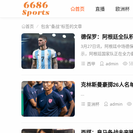
直播
欧洲杯
首页
包含"备战"标签的文章
首页
德保罗：阿根廷全队
3月27日讯，阿根廷中场德
示，阿根廷国家队正在全力备
58
西甲
admin
克林斯曼豪掷26人名
...
亚洲杯
admin
西媒：皇马备战未来锋