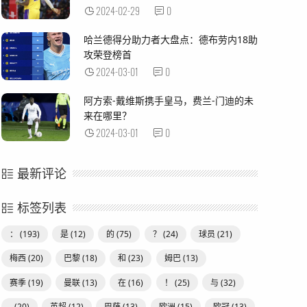
2024-02-29
0
哈兰德得分助力者大盘点：德布劳内18助
攻荣登榜首
2024-03-01
0
阿方索-戴维斯携手皇马，费兰-门迪的未
来在哪里？
2024-03-01
0
最新评论
标签列表
：
(193)
是
(12)
的
(75)
？
(24)
球员
(21)
梅西
(20)
巴黎
(18)
和
(23)
姆巴
(13)
赛季
(19)
曼联
(13)
在
(16)
！
(25)
与
(32)
-
(20)
英超
(12)
巴萨
(13)
欧洲
(15)
欧冠
(13)