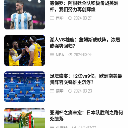
德保罗：阿根廷全队积极备战美洲
杯，我们努力再创辉煌
2024-03-27
西甲
湖人VS雄鹿：詹姆斯或缺阵，浓眉
或强势回归？
2024-03-26
NBA
足坛盛宴：12亿vs9亿，欧洲南美最
贵阵容交锋谁主沉浮？
2024-03-23
德甲
亚洲杯之痛未愈：日本队胜利之路何
处堕落
2024-03-22
亚洲杯