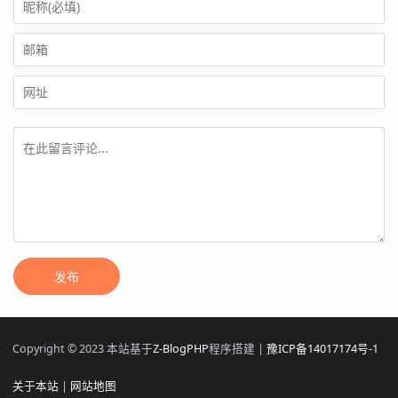
Copyright © 2023 本站基于
Z-BlogPHP
程序搭建 |
豫ICP备14017174号-1
关于本站
|
网站地图