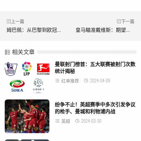
上一篇
下一篇
姆巴佩：从巴黎到欧冠射手榜，25岁的传奇追梦之
皇马瞄准戴维斯：期望以低于7000万欧元的价格完成转会
相关文章
曼联射门榜首：五大联赛被射门次数
统计揭秘
2024-04-09
红单推荐
纷争不止！英超赛季中多次引发争议
的枪手、曼城和利物浦内战
2024-03-30
英超