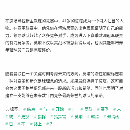
在这场寻找新主教练的竞赛中，41岁的莫塔成为一个引人注目的人
物。在意甲联赛中，他凭借在博洛尼亚的出色表现证明了自己的能
力，领导球队超越了众多竞争对手，成为进入下赛季欧洲冠军联赛
的有力竞争者。莫塔不仅以其战术智慧获得认可，也因其能够培养
年轻球员而受到高度评价。
随着曼联在一个关键时刻考虑未来的方向，莫塔的潜在加盟标志着
一种对变革和新兴足球理念的追求。如果最终选择了莫塔，这可能
会为这家英格兰俱乐部带来一股新的活力和希望，同时也表明了对
建立一支能够在未来数年内竞争最高荣誉的球队的承诺。
标签：
#
结束
#
与
#
开始
#
：
#
曼联
#
赛季
#
末
#
或
#
更换
#
指挥
#
指挥官
#
莫塔
#
邀请
#
邀请函
#
已
#
在
#
路上
#
？