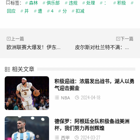
标签：
#
森林
#
俱乐部
#
违规
#
处理
#
：
#
积极
#
回应
#
并
#
遭
#
4
#
分
#
扣减
上一篇
下一篇
欧洲联赛大爆发！伊东纯也、堂安律等日本球员引爆进球狂潮
皮尔斯对杜兰特不满：团队成就不符超级球星标准
相关文章
积极迎战：浓眉发出战书，湖人以勇
气迎击掘金
2024-04-18
NBA
德保罗：阿根廷全队积极备战美洲
杯，我们努力再创辉煌
2024-03-27
西甲