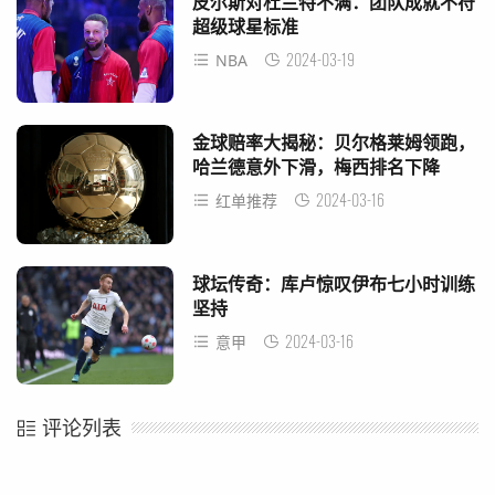
皮尔斯对杜兰特不满：团队成就不符
超级球星标准
2024-03-19
NBA
金球赔率大揭秘：贝尔格莱姆领跑，
哈兰德意外下滑，梅西排名下降
2024-03-16
红单推荐
球坛传奇：库卢惊叹伊布七小时训练
坚持
2024-03-16
意甲
评论列表