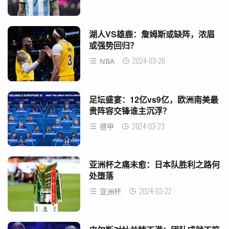
湖人VS雄鹿：詹姆斯或缺阵，浓眉
或强势回归？
2024-03-26
NBA
足坛盛宴：12亿vs9亿，欧洲南美最
贵阵容交锋谁主沉浮？
2024-03-23
德甲
亚洲杯之痛未愈：日本队胜利之路何
处堕落
2024-03-22
亚洲杯