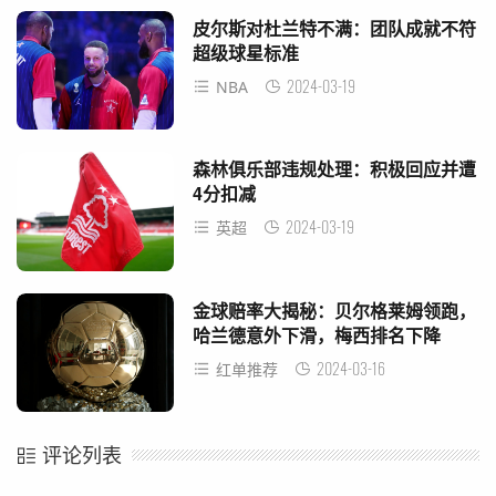
皮尔斯对杜兰特不满：团队成就不符
超级球星标准
2024-03-19
NBA
森林俱乐部违规处理：积极回应并遭
4分扣减
2024-03-19
英超
金球赔率大揭秘：贝尔格莱姆领跑，
哈兰德意外下滑，梅西排名下降
2024-03-16
红单推荐
评论列表