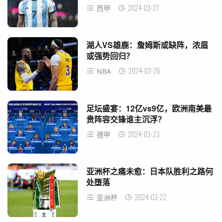
2024-03-27
西甲
湖人VS雄鹿：詹姆斯或缺阵，浓眉
或强势回归？
2024-03-26
NBA
足坛盛宴：12亿vs9亿，欧洲南美最
贵阵容交锋谁主沉浮？
2024-03-23
德甲
亚洲杯之痛未愈：日本队胜利之路何
处堕落
2024-03-22
亚洲杯