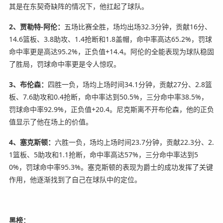
其是在东契奇缺阵的情况下，他扛起了球队。
2、贾勒特-阿伦：
五场比赛全胜，场均出场32.3分钟，贡献16分、
14.6篮板、3.8助攻、1.4抢断和1.8盖帽，命中率高达65.2%，罚球
命中率更是高达95.2%，正负值+14.4。阿伦的全能表现为球队稳固
了胜局，罚球命中率更是令人惊叹。
3、布伦森：
四胜一负，场均上场时间34.1分钟，贡献27分、2.8篮
板、7.6助攻和0.4抢断，命中率达到50.5%，三分命中率38.5%，
罚球命中率92.9%，正负值+20.4。尼克斯离不开布伦森，他的正负
值显示了他在场上的价值。
4、塞克斯顿：
六胜一负，场均上场时间23.7分钟，贡献22.3分、2.
1篮板、5助攻和1.1抢断，命中率高达57%，三分命中率达到5
0%，罚球命中率95.3%。塞克斯顿的表现为爵士的成功发挥了关键
作用，他逐渐找到了自己在球队中的定位。
黑榜：