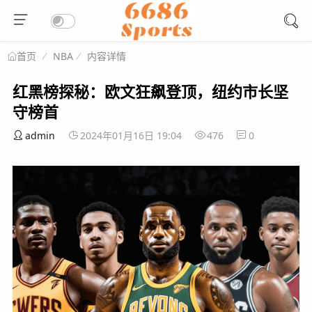
NBA
内容详情
首页
红黑榜探秘：欧文狂飙登顶，纽约市长坚
守榜首
admin
2024年01月16日 19:04
476
0