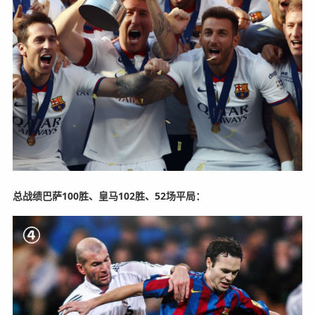
总战绩巴萨100胜、皇马102胜、52场平局：