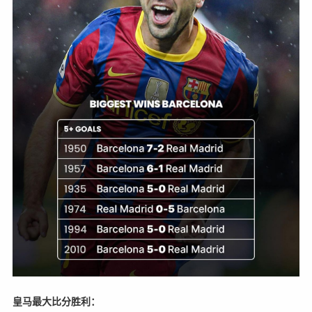
皇马最大比分胜利：