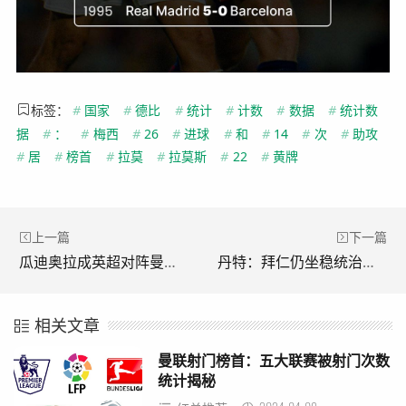
标签：
#
国家
#
德比
#
统计
#
计数
#
数据
#
统计数
据
#
：
#
梅西
#
26
#
进球
#
和
#
14
#
次
#
助攻
#
居
#
榜首
#
拉莫
#
拉莫斯
#
22
#
黄牌
上一篇
下一篇
瓜迪奥拉成英超对阵曼联的最胜教练
丹特：拜仁仍坐稳统治地位，诺伊尔即将强势回归
相关文章
曼联射门榜首：五大联赛被射门次数
统计揭秘