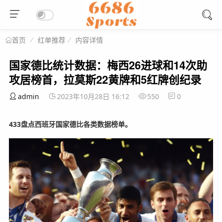
红单推荐
内容详情
首页
国家德比统计数据：梅西26进球和14次助
攻居榜首，拉莫斯22黄牌和5红牌创纪录
admin
2023年10月28日 16:12
550
0
433盘点西班牙国家德比各类数据榜单。